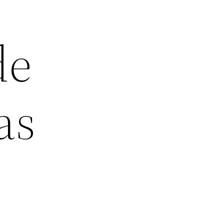
de
as